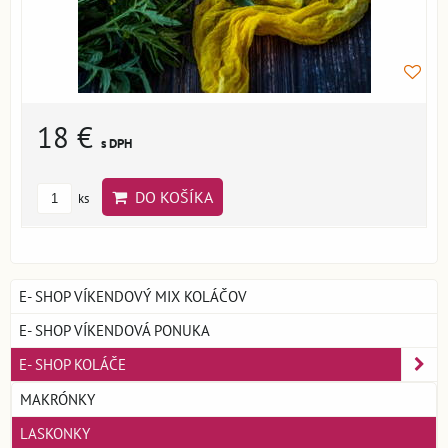
18 €
s DPH
DO KOŠÍKA
ks
E- SHOP VÍKENDOVÝ MIX KOLÁČOV
E- SHOP VÍKENDOVÁ PONUKA
E- SHOP KOLÁČE
MAKRÓNKY
LASKONKY