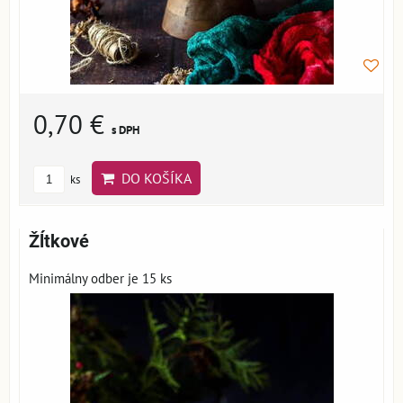
0,70 €
s DPH
DO KOŠÍKA
ks
Žĺtkové
Minimálny odber je 15 ks