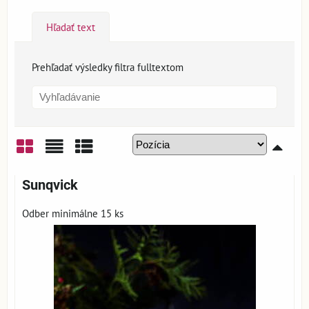
Hľadať text
Prehľadať výsledky filtra fulltextom
Mriežka
Zoznam
Tabuľka
Sunqvick
Odber minimálne 15 ks