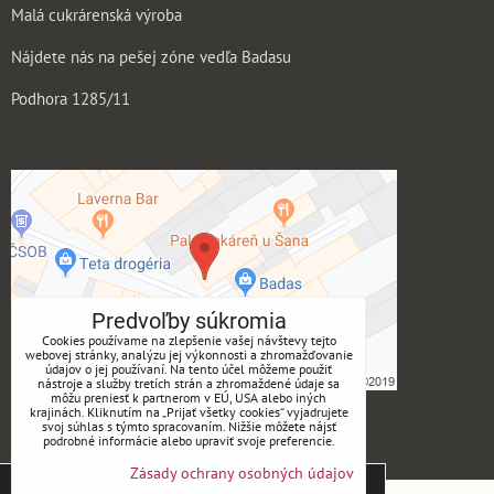
Malá cukrárenská výroba
Nájdete nás na pešej zóne vedľa Badasu
Podhora 1285/11
Predvoľby súkromia
Cookies používame na zlepšenie vašej návštevy tejto
webovej stránky, analýzu jej výkonnosti a zhromažďovanie
údajov o jej používaní. Na tento účel môžeme použiť
nástroje a služby tretích strán a zhromaždené údaje sa
môžu preniesť k partnerom v EÚ, USA alebo iných
krajinách. Kliknutím na „Prijať všetky cookies“ vyjadrujete
ukmotry
svoj súhlas s týmto spracovaním. Nižšie môžete nájsť
podrobné informácie alebo upraviť svoje preferencie.
Instagram
Zásady ochrany osobných údajov
Tieto stránky používajú súbory cookies. Bližšie