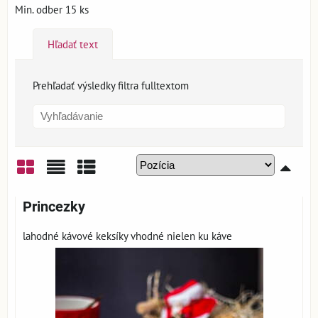
Min. odber 15 ks
Hľadať text
Prehľadať výsledky filtra fulltextom
Mriežka
Zoznam
Tabuľka
Princezky
lahodné kávové keksíky vhodné nielen ku káve