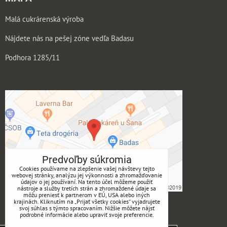
Malá cukrárenská výroba
Nájdete nás na pešej zóne vedľa Badasu
Podhora 1285/11
Predvoľby súkromia
Cookies používame na zlepšenie vašej návštevy tejto
webovej stránky, analýzu jej výkonnosti a zhromažďovanie
údajov o jej používaní. Na tento účel môžeme použiť
nástroje a služby tretích strán a zhromaždené údaje sa
môžu preniesť k partnerom v EÚ, USA alebo iných
krajinách. Kliknutím na „Prijať všetky cookies“ vyjadrujete
ukmotry
svoj súhlas s týmto spracovaním. Nižšie môžete nájsť
podrobné informácie alebo upraviť svoje preferencie.
Instagram