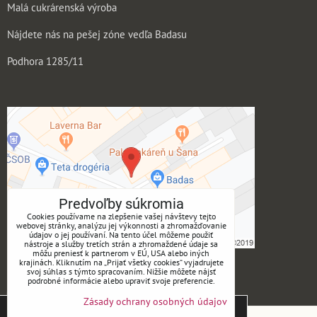
Malá cukrárenská výroba
Nájdete nás na pešej zóne vedľa Badasu
Podhora 1285/11
Predvoľby súkromia
Cookies používame na zlepšenie vašej návštevy tejto
webovej stránky, analýzu jej výkonnosti a zhromažďovanie
údajov o jej používaní. Na tento účel môžeme použiť
nástroje a služby tretích strán a zhromaždené údaje sa
môžu preniesť k partnerom v EÚ, USA alebo iných
krajinách. Kliknutím na „Prijať všetky cookies“ vyjadrujete
ukmotry
svoj súhlas s týmto spracovaním. Nižšie môžete nájsť
podrobné informácie alebo upraviť svoje preferencie.
Instagram
Zásady ochrany osobných údajov
Tieto stránky používajú súbory cookies. Bližšie