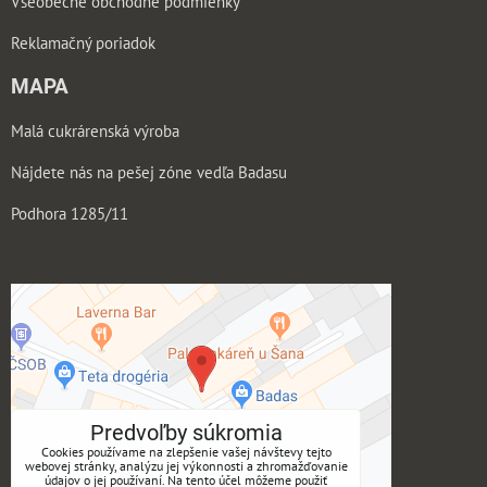
Všeobecné obchodné podmienky
Reklamačný poriadok
MAPA
Malá cukrárenská výroba
Nájdete nás na pešej zóne vedľa Badasu
Podhora 1285/11
Predvoľby súkromia
Cookies používame na zlepšenie vašej návštevy tejto
webovej stránky, analýzu jej výkonnosti a zhromažďovanie
údajov o jej používaní. Na tento účel môžeme použiť