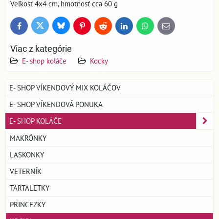
Veľkosť 4x4 cm, hmotnosť cca 60 g
Bluesky
Twitter
Facebook
Pinterest
Reddit
LinkedIn
WhatsApp
E-
mail
Viac z kategórie
E- shop koláče
Kocky
E- SHOP VÍKENDOVÝ MIX KOLÁČOV
E- SHOP VÍKENDOVÁ PONUKA
E- SHOP KOLÁČE
MAKRÓNKY
LASKONKY
VETERNÍK
TARTALETKY
PRINCEZKY