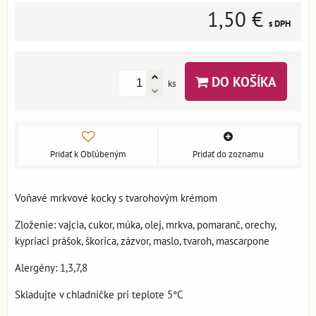
1,50 €
s DPH
DO KOŠÍKA
ks
Pridať k Obľúbeným
Pridať do zoznamu
Voňavé mrkvové kocky s tvarohovým krémom
Zloženie: vajcia, cukor, múka, olej, mrkva, pomaranč, orechy,
kypriaci prášok, škorica, zázvor, maslo, tvaroh, mascarpone
Alergény: 1,3,7,8
Skladujte v chladničke pri teplote 5°C